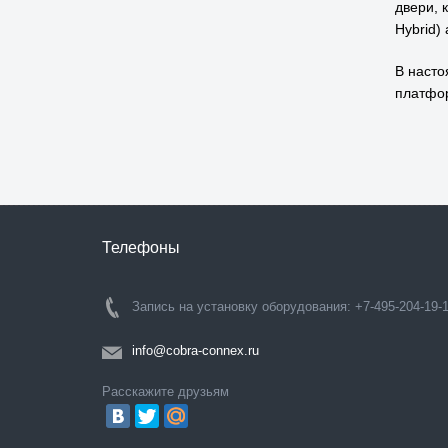
двери, 
Hybrid)
В насто
платфор
Телефоны
Запись на установку оборудования: +7-495-204-19-
info@cobra-connex.ru
Расскажите друзьям