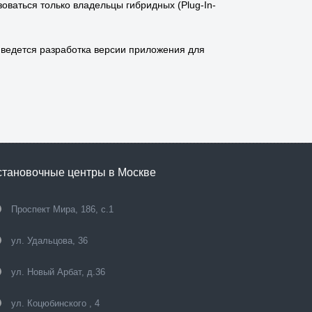
зоваться только владельцы гибридных (Plug-In-
ведется разработка версии приложения для
становочные центры в Москве
Проспект Мира, 186, с.1
ул. Удальцова, 36
ул. Новый Арбат, д.36
ул. Коцюбинского , 4