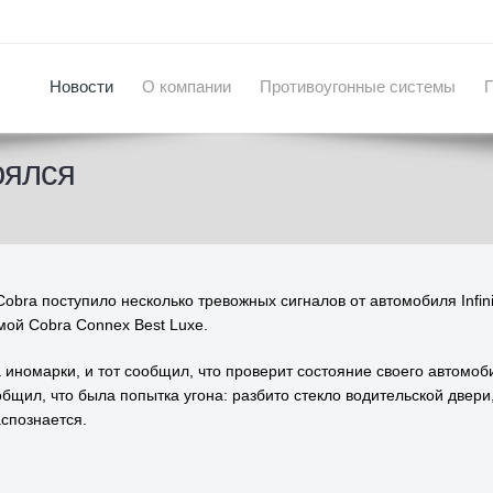
Новости
О компании
Противоугонные системы
тоялся
obra поступило несколько тревожных сигналов от автомобиля Infini
мой Cobra Connex Best Luxe.
омарки, и тот сообщил, что проверит состояние своего автомобиля
общил, что была попытка угона: разбито стекло водительской двери
спознается.