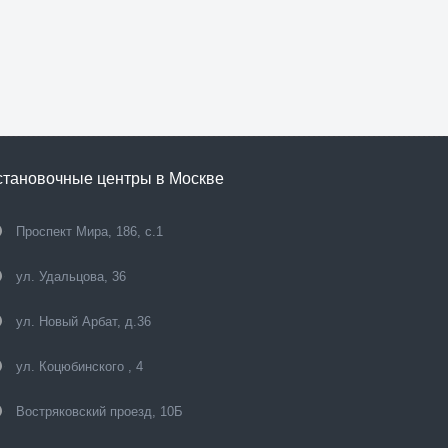
становочные центры в Москве
Проспект Мира, 186, с.1
ул. Удальцова, 36
ул. Новый Арбат, д.36
ул. Коцюбинского , 4
Востряковский проезд, 10Б